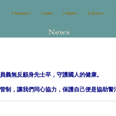
》About Us
》News
》Room
》Service
員義無反顧身先士卒，守護國人的健康。
管制，讓我們同心協力，保護自己便是協助警