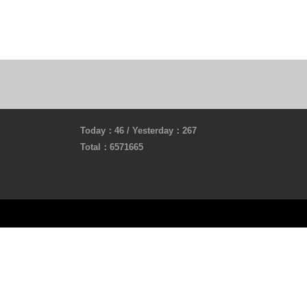
Today：46 / Yesterday：267
Total：6571665