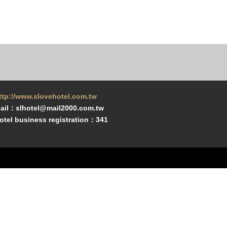
ttp://www.slovehotel.com.tw
ail：slhotel@mail2000.com.tw
otel business registration：341