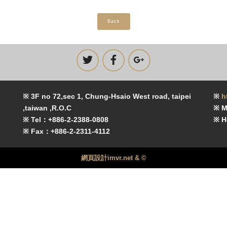
Back
※ 3F no 72,sec 1, Chung-Hsaio West road, taipei
※
h
,taiwan ,R.O.C
※ M
※ Tel：+886-2-2388-0808
※ H
※ Fax：+886-2-2311-4112
網頁設計imvr.net & ©