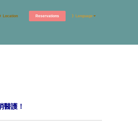
Reservations
》Location
》Language
消醫護！