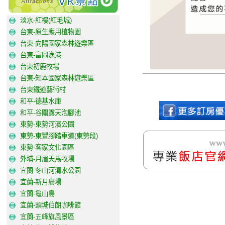
淡水-紅褸(紅毛城)
台東-原生應用植物園
台東-向陽國家森林遊樂區
台東-富岡漁港
台東初鹿牧場
台東-知本國家森林遊樂區
台東鐵道藝術村
和平-德基水庫
和平-谷關露天泡腳池
東勢-東勢河濱公園
東勢-東豐腳踏車道(東勢段)
東勢-客家文化園區
外埔-月眉天馬牧場
宜蘭-冬山河清水公園
宜蘭-新月廣場
宜蘭-龜山島
宜蘭-頭城伯朗咖啡館
宜蘭-五峰旗風景區