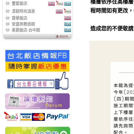
樓層依序往高樓層
璽愛飯店
程時間如有更改，
漾館時尚溫泉
寶華飯店
安盛商務旅館
造成您的不便敬請
豪爵飯店-台中館