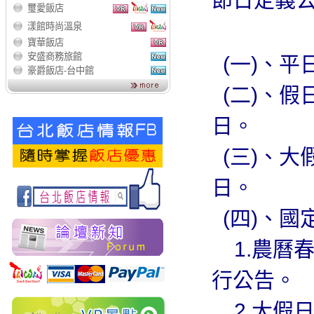
璽愛飯店
漾館時尚溫泉
寶華飯店
安盛商務旅館
(一)、平
豪爵飯店-台中館
(二)、假
日。
(三)、大假
日。
(四)、國
1.農曆春節
行公告。
2.大假日