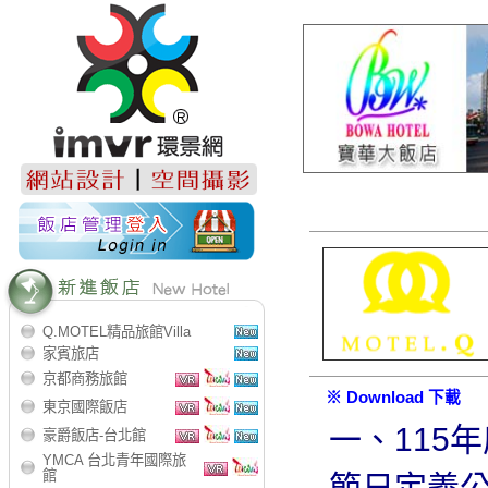
Q.MOTEL精品旅館Villa
家賓旅店
京都商務旅館
※ Download 下載
東京國際飯店
一、115
豪爵飯店-台北館
YMCA 台北青年國際旅
館
節日定義