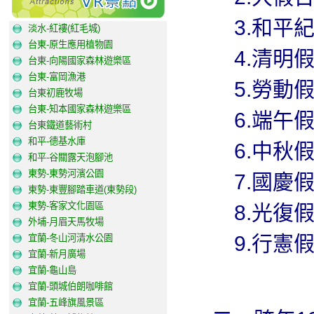
3.和平紀念日
淡水-紅褸(紅毛城)
台東-原生應用植物園
4.清明假期-
台東-向陽國家森林遊樂區
台東-富岡漁港
5.勞動假期-
台東初鹿牧場
台東-知本國家森林遊樂區
6.端午假期-
台東鐵道藝術村
和平-德基水庫
6.中秋假期-
和平-谷關露天泡腳池
東勢-東勢河濱公園
7.國慶假期-
東勢-東豐腳踏車道(東勢段)
東勢-客家文化園區
8.光復假期-
外埔-月眉天馬牧場
9.行憲假期-
宜蘭-冬山河清水公園
宜蘭-新月廣場
宜蘭-龜山島
宜蘭-頭城伯朗咖啡館
宜蘭-五峰旗風景區