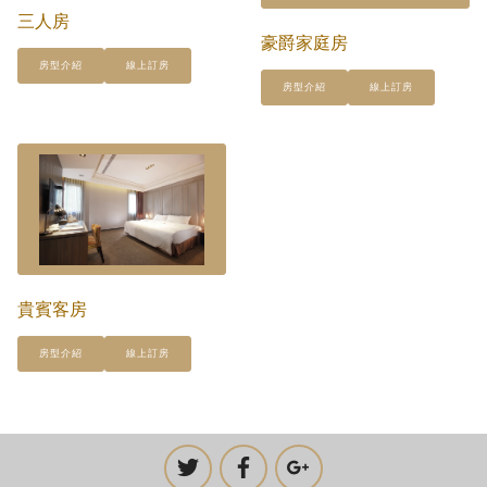
三人房
豪爵家庭房
房型介紹
線上訂房
房型介紹
線上訂房
貴賓客房
房型介紹
線上訂房