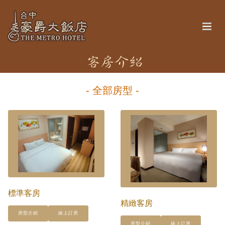
- 全部房型 -
標準客房
精緻客房
房型介紹
線上訂房
房型介紹
線上訂房