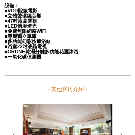
設備：
■VOD院線電影
■立體聲環繞音響
■47吋液晶電視
■LED情境燈光
■免費無限網路WIFI
■專屬獨立車庫
■多功能幻彩按摩浴缸
■浴室22吋液晶電視
■GRONE乾濕分離多功能花灑沐浴
■一氧化碳偵測器
- 其他客房介紹 -