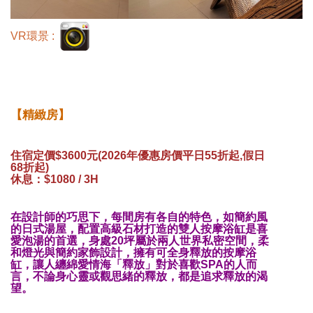
VR環景 :
【精緻房】
住宿定價$3600元(2026年優惠房價平日55折起,假日
68折起)
休息：$1080 / 3H
在設計師的巧思下，每間房有各自的特色，如簡約風
的日式湯屋，配置高級石材打造的雙人按摩浴缸是喜
愛泡湯的首選，身處20坪屬於兩人世界私密空間，柔
和燈光與簡約家飾設計，擁有可全身釋放的按摩浴
缸，讓人纏綿愛情海「釋放」對於喜歡SPA的人而
言，不論身心靈或觀思緒的釋放，都是追求釋放的渴
望。