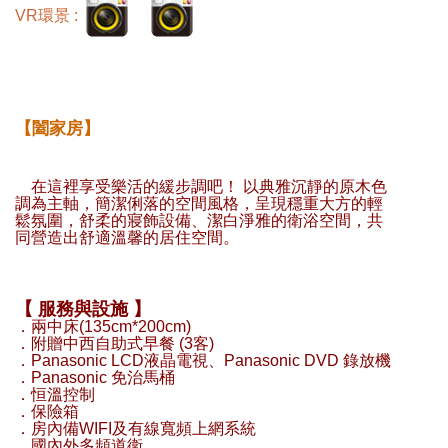
VR環景 :
【闔家房】
在這裡享受樂活的緩步調吧！ 以典雅沉靜的原木色
調為主軸，簡潔俐落的空間風格，呈現穩重大方的輕
鬆氛圍，舒柔的寢飾設備、潔白淨雅的衛浴空間，共
同營造出舒適溫馨的居住空間。
【 服務與設施 】
．兩中床(135cm*200cm)
．附贈中西自助式早餐 (3客)
．Panasonic LCD液晶電視、Panasonic DVD 錄放機
．Panasonic 免治馬桶
．恒溫控制
．保險箱
．房內備WIFI及有線寬頻上網系統
．國內外多頻道衛