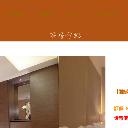
》關於我們
》最新消息
》客房介紹
》服務設施
【雅緻
訂價: 
優惠
價