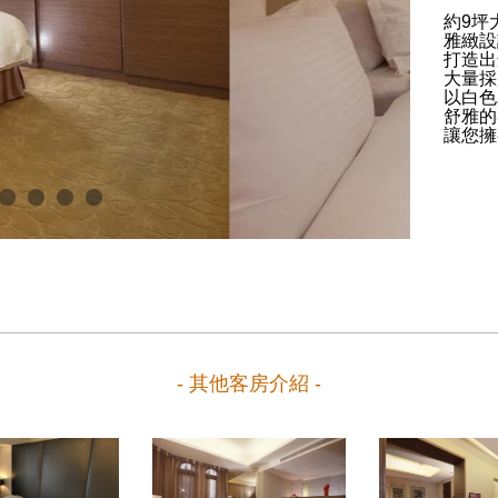
約9坪
雅緻設
打造出
大量採
以白色
舒雅的
讓您擁
- 其他客房介紹 -