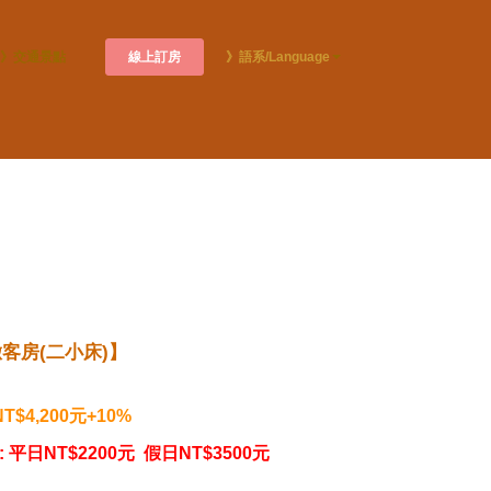
線上訂房
》交通景點
》語系/Language
客房(二小床)】
NT$4,200元+10%
:
平日NT$2200元 假日
NT$3500元